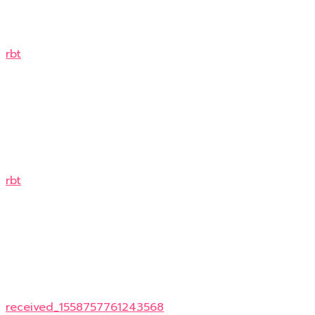
rbt
rbt
received_1558757761243568