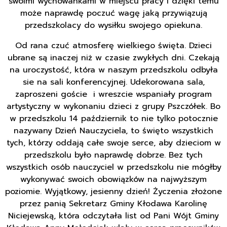
swoimi wychowankami w miejscu pracy i dzięki temu
może naprawdę poczuć wagę jaką przywiązują
przedszkolacy do wysiłku swojego opiekuna.
Od rana czuć atmosferę wielkiego święta. Dzieci
ubrane są inaczej niż w czasie zwykłych dni. Czekają
na uroczystość, która w naszym przedszkolu odbyła
sie na sali konferencyjnej. Udekorowana sala,
zaproszeni goście i wreszcie wspaniały program
artystyczny w wykonaniu dzieci z grupy Pszczółek. Bo
w przedszkolu 14 październik to nie tylko potocznie
nazywany Dzień Nauczyciela, to święto wszystkich
tych, którzy oddają całe swoje serce, aby dzieciom w
przedszkolu było naprawdę dobrze. Bez tych
wszystkich osób nauczyciel w przedszkolu nie mógłby
wykonywać swoich obowiązków na najwyższym
poziomie. Wyjątkowy, jesienny dzień! Życzenia złożone
przez panią Sekretarz Gminy Kłodawa Karolinę
Niciejewską, która odczytała list od Pani Wójt Gminy