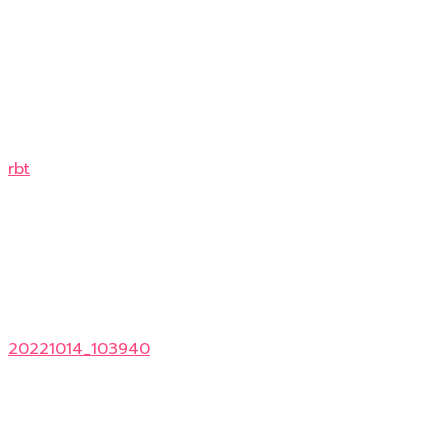
rbt
20221014_103940