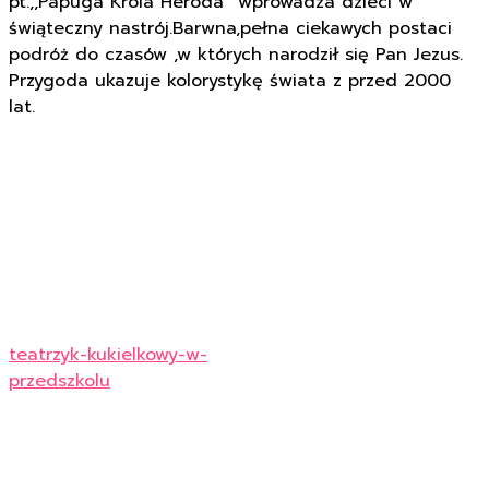
pt.,,Papuga Króla Heroda” wprowadza dzieci w
świąteczny nastrój.Barwna,pełna ciekawych postaci
podróż do czasów ,w których narodził się Pan Jezus.
Przygoda ukazuje kolorystykę świata z przed 2000
lat.
teatrzyk-kukielkowy-w-
przedszkolu