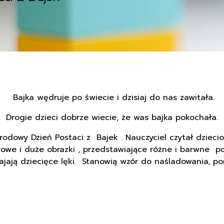
Bajka wędruje po świecie i dzisiaj do nas zawitała.
Drogie dzieci dobrze wiecie, że was bajka pokochała.
wy Dzień Postaci z Bajek . Nauczyciel czytał dzieciom 
rowe i duże obrazki , przedstawiające różne i barwne po
wajają dziecięce lęki. Stanowią wzór do naśladowania, po