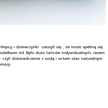
opcy i dziewczynki cieszyli się , że może spełnią się
modelkami itd. Było dużo tańców indywidualnych, razem
 czyli doświadczenie z sodą i octem oraz naturalnym
mocji.