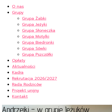
O nas
Grupy
Grupa Żabki
Grupa Jeżyki
Grupa Słoneczka
Grupa Motylki
Grupa Biedronki
Grupa Sówki
Grupa Pszczółki
Opłaty
Aktualności
Kadra
Rekrutacja 2026/2027
Rada Rodziców
Projekt unijny
Kontakt
Andrzejki – w grupie Jeżyków