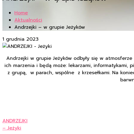
Home
Aktualności
Andrzejki – w grupie Jeżyków
1 grudnia 2023
Andrzejki w grupie Jeżyków odbyły się w atmosferze z
ich marzenia i będą może: lekarzami, informatykami, 
z grupą, w parach, wspólne z krzesełkami. Na konie
barwn
ANDRZEJKI
– Jeżyki