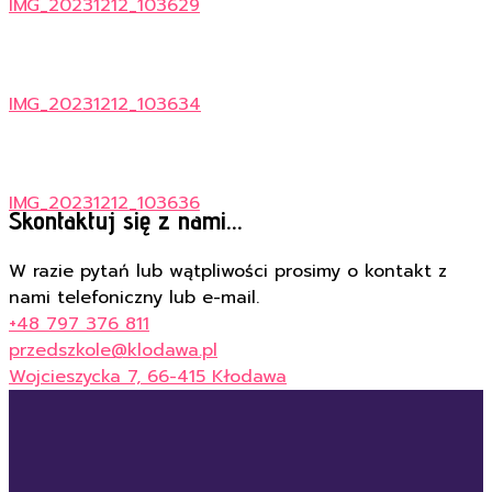
IMG_20231212_103629
IMG_20231212_103634
IMG_20231212_103636
Skontaktuj się z nami...
W razie pytań lub wątpliwości prosimy o kontakt z
nami telefoniczny lub e-mail.
+48 797 376 811
przedszkole@klodawa.pl
Wojcieszycka 7, 66-415 Kłodawa