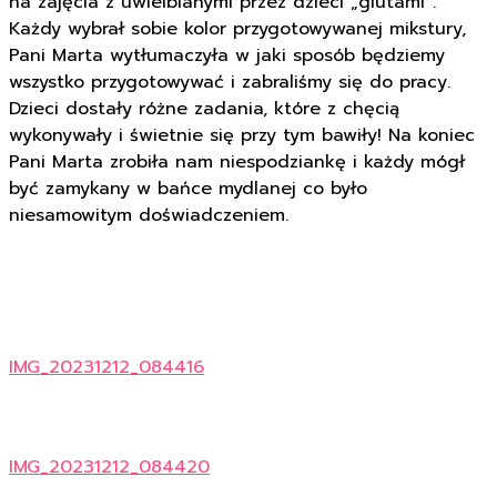
na zajęcia z uwielbianymi przez dzieci „glutami”.
Każdy wybrał sobie kolor przygotowywanej mikstury,
Pani Marta wytłumaczyła w jaki sposób będziemy
wszystko przygotowywać i zabraliśmy się do pracy.
Dzieci dostały różne zadania, które z chęcią
wykonywały i świetnie się przy tym bawiły! Na koniec
Pani Marta zrobiła nam niespodziankę i każdy mógł
być zamykany w bańce mydlanej co było
niesamowitym doświadczeniem.
IMG_20231212_084416
IMG_20231212_084420