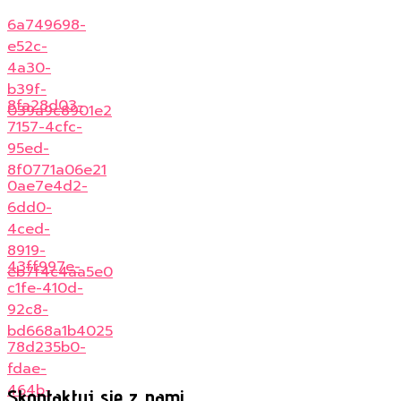
6a749698-
e52c-
4a30-
b39f-
8fa28d03-
039a9c8901e2
7157-4cfc-
95ed-
8f0771a06e21
0ae7e4d2-
6dd0-
4ced-
8919-
43ff997e-
eb7f4c4aa5e0
c1fe-410d-
92c8-
bd668a1b4025
78d235b0-
fdae-
464b-
Skontaktuj się z nami...