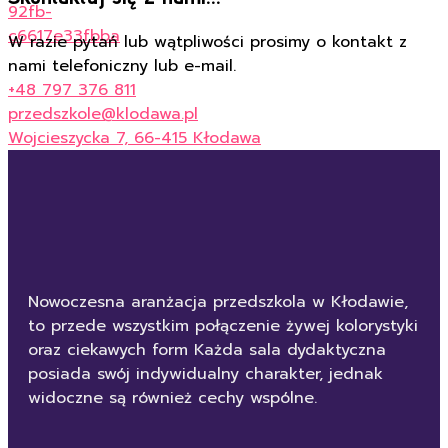
92fb-
c6617e33fbba
W razie pytań lub wątpliwości prosimy o kontakt z
nami telefoniczny lub e-mail.
+48 797 376 811
przedszkole@klodawa.pl
Wojcieszycka 7, 66-415 Kłodawa
Nowoczesna aranżacja przedszkola w Kłodawie,
to przede wszystkim połączenie żywej kolorystyki
oraz ciekawych form Każda sala dydaktyczna
posiada swój indywidualny charakter, jednak
widoczne są również cechy wspólne.