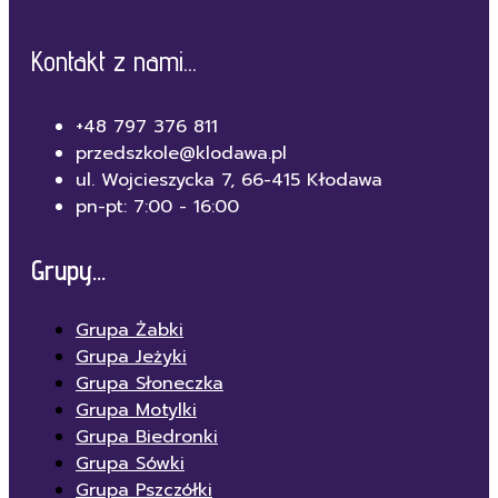
Kontakt z nami...
+48 797 376 811
przedszkole@klodawa.pl
ul. Wojcieszycka 7, 66-415 Kłodawa
pn-pt: 7:00 - 16:00
Grupy...
Grupa Żabki
Grupa Jeżyki
Grupa Słoneczka
Grupa Motylki
Grupa Biedronki
Grupa Sówki
Grupa Pszczółki