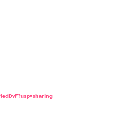
O1edDvF?usp=sharing