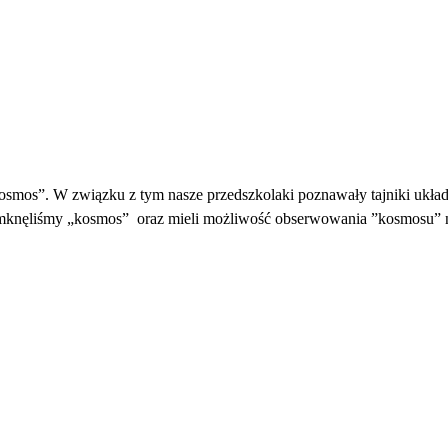
os”. W związku z tym nasze przedszkolaki poznawały tajniki układu 
mknęliśmy „kosmos” oraz mieli możliwość obserwowania ”kosmosu” na