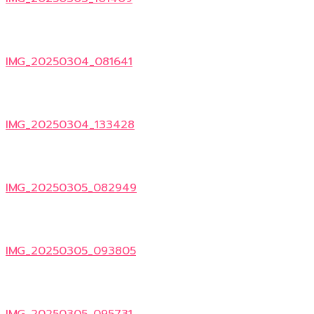
IMG_20250304_081641
IMG_20250304_133428
IMG_20250305_082949
IMG_20250305_093805
IMG_20250305_095731