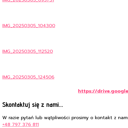
IMG_20250305_104300
IMG_20250305_112520
IMG_20250305_124506
https://drive.goog
Skontaktuj się z nami...
W razie pytań lub wątpliwości prosimy o kontakt z nami
+48 797 376 811