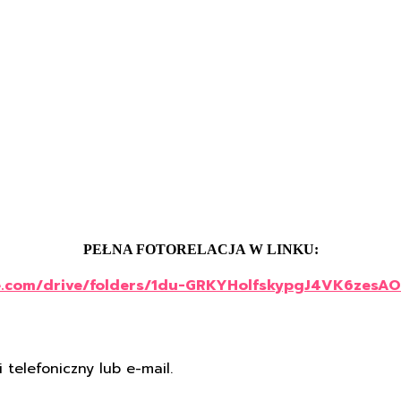
PEŁNA FOTORELACJA W LINKU:
le.com/drive/folders/1du-GRKYHolfskypgJ4VK6zesA
 telefoniczny lub e-mail.