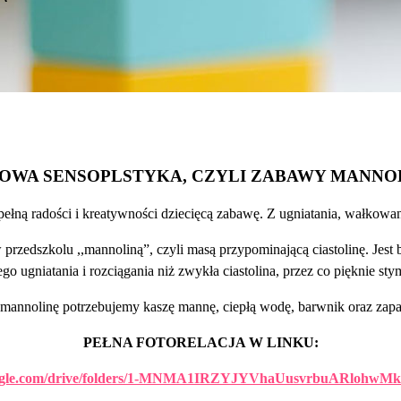
OWA SENSOPLSTYKA, CZYLI ZABAWY MANNO
łną radości i kreatywności dziecięcą zabawę. Z ugniatania, wałkowani
rzedszkolu ,,mannoliną”, czyli masą przypominającą ciastolinę. Jest
go ugniatania i rozciągania niż zwykła ciastolina, przez co pięknie sty
annolinę potrzebujemy kaszę mannę, ciepłą wodę, barwnik oraz zap
PEŁNA FOTORELACJA W LINKU:
google.com/drive/folders/1-MNMA1IRZYJYVhaUusvrbuARlohwMk