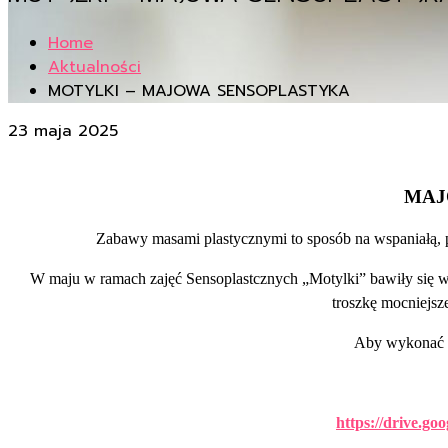
Home
Aktualności
MOTYLKI – MAJOWA SENSOPLASTYKA
23 maja 2025
MAJ
Zabawy masami plastycznymi to sposób na wspaniałą, pe
W maju w ramach zajęć Sensoplastcznych „Motylki” bawiły się w p
troszkę mocniejsze
Aby wykonać m
https://drive.