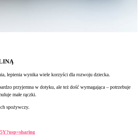
LINĄ
a, lepienia wynika wiele korzyści dla rozwoju dziecka.
 bardzo przyjemna w dotyku, ale też dość wymagająca – potrzebuje
muluje małe rączki.
ach spożywczy.
5Y?usp=sharing