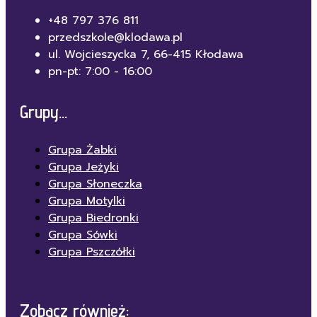
+48 797 376 811
przedszkole@klodawa.pl
ul. Wojcieszycka 7, 66-415 Kłodawa
pn-pt: 7:00 - 16:00
Grupy...
Grupa Żabki
Grupa Jeżyki
Grupa Słoneczka
Grupa Motylki
Grupa Biedronki
Grupa Sówki
Grupa Pszczółki
Zobacz również: