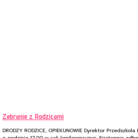
Zebranie z Rodzicami
DRODZY RODZICE, OPIEKUNOWIE Dyrektor Przedszkola Pub
o godzinie 17.00 w sali konferencyjnej. Następnie od