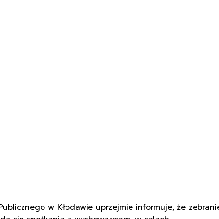
licznego w Kłodawie uprzejmie informuje, że zebranie 
będą się spotkania z wychowawcami w salach.