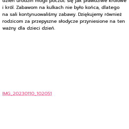
dzień urodzin mogli poczuć się jak prawdziwe królowe
i król. Zabawom na kulkach nie było końca, dlatego
na sali kontynuowaliśmy zabawy. Dziękujemy również
rodzicom za przepyszne słodycze przyniesione na ten
ważny dla dzieci dzień.
IMG_20230110_102051