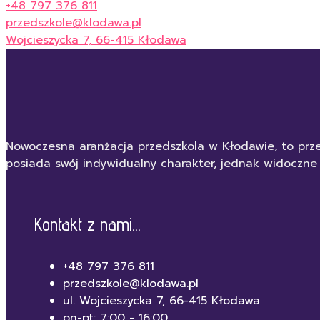
+48 797 376 811
przedszkole@klodawa.pl
Wojcieszycka 7, 66-415 Kłodawa
Nowoczesna aranżacja przedszkola w Kłodawie, to prze
posiada swój indywidualny charakter, jednak widoczne
Kontakt z nami...
+48 797 376 811
przedszkole@klodawa.pl
ul. Wojcieszycka 7, 66-415 Kłodawa
pn-pt: 7:00 - 16:00