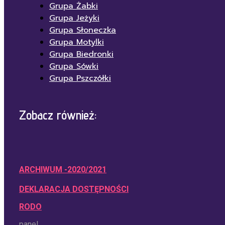
Grupa Żabki
Grupa Jeżyki
Grupa Słoneczka
Grupa Motylki
Grupa Biedronki
Grupa Sówki
Grupa Pszczółki
Zobacz również:
ARCHIWUM -2020/2021
DEKLARACJA DOSTĘPNOŚCI
RODO
panel