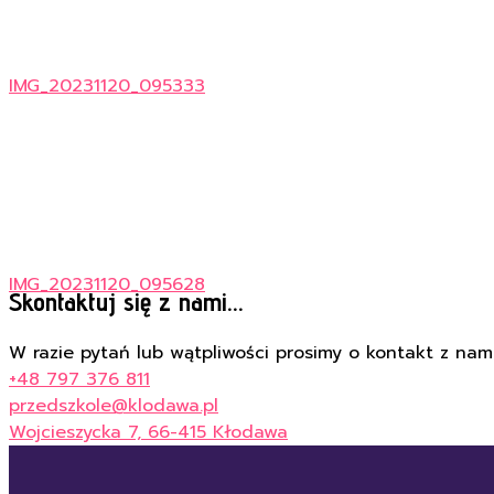
IMG_20231120_095333
IMG_20231120_095628
Skontaktuj się z nami...
W razie pytań lub wątpliwości prosimy o kontakt z nami
+48 797 376 811
przedszkole@klodawa.pl
Wojcieszycka 7, 66-415 Kłodawa