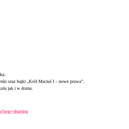
ka.
senki oraz bajki „Król Maciuś I – nowe prawa”.
olu jak i w domu.
u?usp=sharing