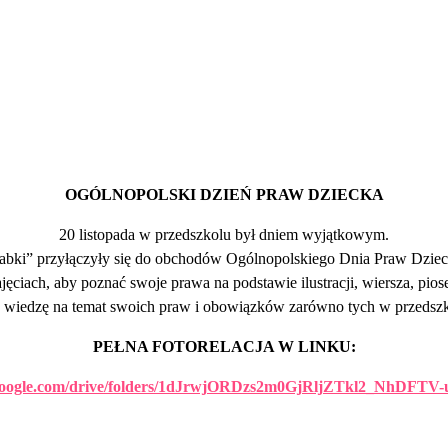
OGÓLNOPOLSKI DZIEŃ PRAW DZIECKA
20 listopada w przedszkolu był dniem wyjątkowym.
abki” przyłączyły się do obchodów Ogólnopolskiego Dnia Praw Dziec
zajęciach, aby poznać swoje prawa na podstawie ilustracji, wiersza, pio
y wiedzę na temat swoich praw i obowiązków zarówno tych w przedszk
PEŁNA FOTORELACJA W LINKU:
e.google.com/drive/folders/1dJrwjORDzs2m0GjRljZTkl2_NhDFTV-