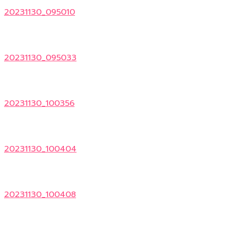
20231130_095010
20231130_095033
20231130_100356
20231130_100404
20231130_100408