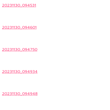
20231130_094531
20231130_094601
20231130_094750
20231130_094934
20231130_094948