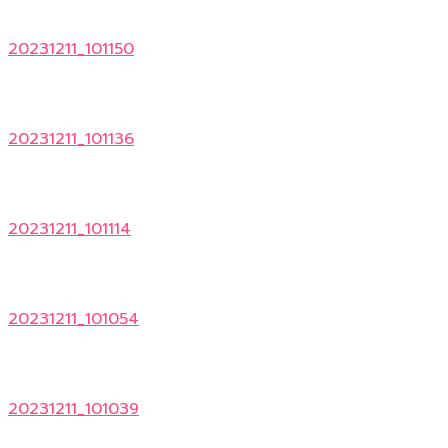
20231211_101150
20231211_101136
20231211_101114
20231211_101054
20231211_101039