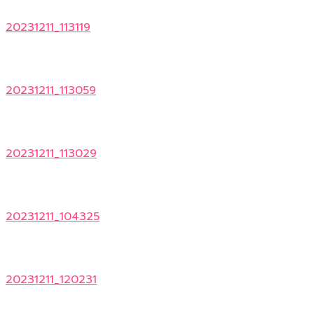
20231211_113119
20231211_113059
20231211_113029
20231211_104325
20231211_120231