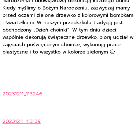
Narodzenia i obowiązkową dekoracją każdego domu.
Kiedy myślimy o Bożym Narodzeniu, zazwyczaj mamy
przed oczami zielone drzewko z kolorowymi bombkami
i światełkami. W naszym przedszkolu tradycją jest
obchodzony „Dzień choinki”. W tym dniu dzieci
wspólnie dekorują świąteczne drzewko, biorą udział w
zajęciach poświęconym choince, wykonują prace
plastyczne i to wszystko w kolorze zielonym 🙂
20231211_113246
20231211_113139