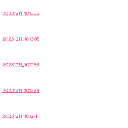
20231211_101332
20231211_101305
20231211_101253
20231211_101229
20231211_101211