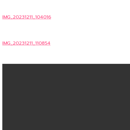
IMG_20231211_104016
IMG_20231211_110854
IMG_20231211_121900