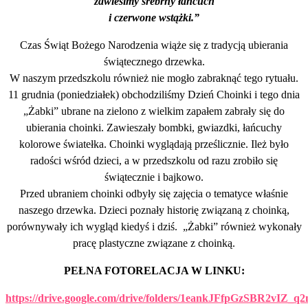
zawiesimy srebrny łańcuch
i czerwone wstążki.”
Czas Świąt Bożego Narodzenia wiąże się z tradycją ubierania
świątecznego drzewka.
W naszym przedszkolu również nie mogło zabraknąć tego rytuału.
11 grudnia (poniedziałek) obchodziliśmy Dzień Choinki i tego dnia
„Żabki” ubrane na zielono z wielkim zapałem zabrały się do
ubierania choinki. Zawieszały bombki, gwiazdki, łańcuchy
kolorowe światełka. Choinki wyglądają prześlicznie. Ileż było
radości wśród dzieci, a w przedszkolu od razu zrobiło się
świątecznie i bajkowo.
Przed ubraniem choinki odbyły się zajęcia o tematyce właśnie
naszego drzewka. Dzieci poznały historię związaną z choinką,
porównywały ich wygląd kiedyś i dziś. „Żabki” również wykonały
pracę plastyczne związane z choinką.
PEŁNA FOTORELACJA W LINKU:
https://drive.google.com/drive/folders/1eankJFfpGzSBR2vIZ