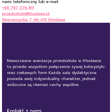
nami telefoniczny lub e-mail.
+48 797 376 811
przedszkole@klodawa.pl
Wojcieszycka 7, 66-415 Kłodawa
Nowoczesna aranżacja przedszkola w Kłodawie,
to przede wszystkim połączenie żywej kolorystyki
oraz ciekawych form Każda sala dydaktyczna
posiada swój indywidualny charakter, jednak
widoczne są również cechy wspólne.
Kontakt z nami...