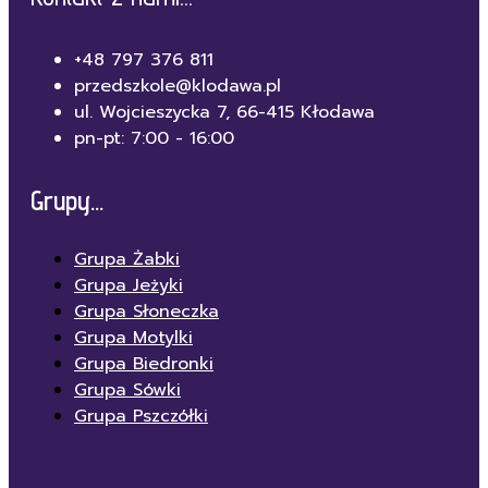
+48 797 376 811
przedszkole@klodawa.pl
ul. Wojcieszycka 7, 66-415 Kłodawa
pn-pt: 7:00 - 16:00
Grupy...
Grupa Żabki
Grupa Jeżyki
Grupa Słoneczka
Grupa Motylki
Grupa Biedronki
Grupa Sówki
Grupa Pszczółki