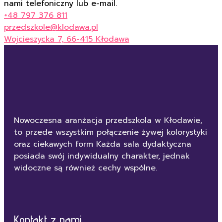
nami telefoniczny lub e-mail.
+48 797 376 811
przedszkole@klodawa.pl
Wojcieszycka 7, 66-415 Kłodawa
Nowoczesna aranżacja przedszkola w Kłodawie,
to przede wszystkim połączenie żywej kolorystyki
oraz ciekawych form Każda sala dydaktyczna
posiada swój indywidualny charakter, jednak
widoczne są również cechy wspólne.
Kontakt z nami...