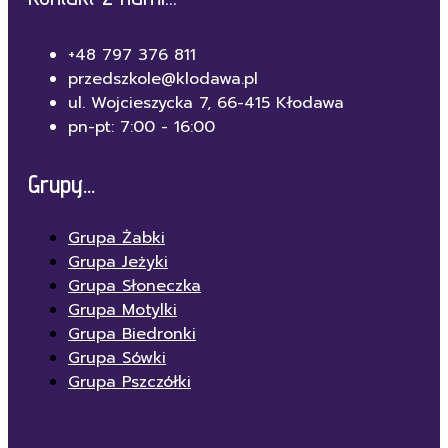
+48 797 376 811
przedszkole@klodawa.pl
ul. Wojcieszycka 7, 66-415 Kłodawa
pn-pt: 7:00 - 16:00
Grupy...
Grupa Żabki
Grupa Jeżyki
Grupa Słoneczka
Grupa Motylki
Grupa Biedronki
Grupa Sówki
Grupa Pszczółki