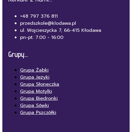
+48 797 376 811
przedszkole@klodawa.pl
ul. Wojcieszycka 7, 66-415 Kłodawa
pn-pt: 7:00 - 16:00
Grupy...
Grupa Żabki
Grupa Jeżyki
Grupa Słoneczka
Grupa Motylki
Grupa Biedronki
Grupa Sówki
Grupa Pszczółki