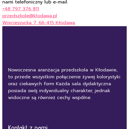
nami telefoniczny lub e-mail.
+48 797 376 811
przedszkole@klodawa.pl
Wojcieszycka 7, 66-415 Kłodawa
Nowoczesna aranżacja przedszkola w Kłodawie,
to przede wszystkim połączenie żywej kolorystyki
oraz ciekawych form Każda sala dydaktyczna
posiada swój indywidualny charakter, jednak
widoczne są również cechy wspólne.
Kontakt z nami...