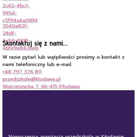
2c62-4bc1-
995d-
c5f94a6a08fd
3540a82f-
28df-
4cb9-8918-
Skontaktuj się z nami...
4bfe9e8436eb
W razie pytań lub wątpliwości prosimy o kontakt z
nami telefoniczny lub e-mail.
+48 797 376 811
przedszkole@klodawa.pl
Wojcieszycka 7, 66-415 Kłodawa
Nowoczesna aranżacja przedszkola w Kłodawie,