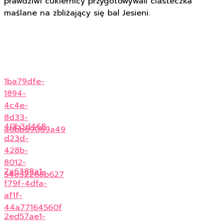
prawdziwi cukiernicy przygotowywali ciasteczka
maślane na zbliżający się bal Jesieni.
1ba79dfe-
1894-
4c4e-
8d33-
40b3d468-
a0bb69069a49
d23d-
428b-
8012-
7a6388a1-
54e32268b627
f79f-4dfa-
af1f-
44a77164560f
2ed57ae1-