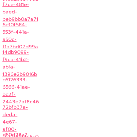
f7ce-481e-
baed-
beb9bb0a7a71
6e10f584-
553f-441a-
a50c-
f1a7bd07d99a
14db9099-
f9ca-41b2-
abfa-
1396e2b9016b
c6126333-
6566-41ae-
bc2f-
2443e7af8c46
72bfb37a-
deda-
4e67-
af00-
d50d28a2-
0172e094c6c0