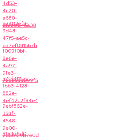
4d53-
4c20-
a680-
82482ef8-
dfcccfa45a38
9d48-
47f5-ae5c-
e37ef081567b
f009f0bf-
8e6e-
4a97-
9fe3-
570b0152-
72a65aa099f5
fbb3-4128-
882e-
4ef42c2f84e4
9ebf862e-
358f-
4548-
9e00-
8153d6d0-
2dae129b7e0d