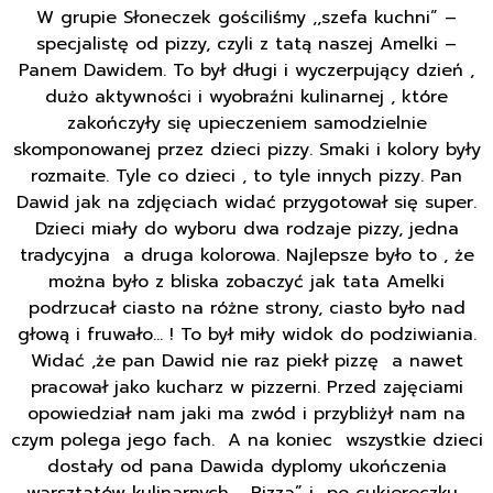
W grupie Słoneczek gościliśmy ,,szefa kuchni” –
specjalistę od pizzy, czyli z tatą naszej Amelki –
Panem Dawidem. To był długi i wyczerpujący dzień ,
dużo aktywności i wyobraźni kulinarnej , które
zakończyły się upieczeniem samodzielnie
skomponowanej przez dzieci pizzy. Smaki i kolory były
rozmaite. Tyle co dzieci , to tyle innych pizzy. Pan
Dawid jak na zdjęciach widać przygotował się super.
Dzieci miały do wyboru dwa rodzaje pizzy, jedna
tradycyjna a druga kolorowa. Najlepsze było to , że
można było z bliska zobaczyć jak tata Amelki
podrzucał ciasto na różne strony, ciasto było nad
głową i fruwało… ! To był miły widok do podziwiania.
Widać ,że pan Dawid nie raz piekł pizzę a nawet
pracował jako kucharz w pizzerni. Przed zajęciami
opowiedział nam jaki ma zwód i przybliżył nam na
czym polega jego fach. A na koniec wszystkie dzieci
dostały od pana Dawida dyplomy ukończenia
warsztatów kulinarnych ,, Pizza” i po cukiereczku.