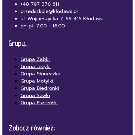
+48 797 376 811
przedszkole@klodawa.pl
ul. Wojcieszycka 7, 66-415 Kłodawa
pn-pt: 7:00 - 16:00
Grupy...
Grupa Żabki
Grupa Jeżyki
Grupa Słoneczka
Grupa Motylki
Grupa Biedronki
Grupa Sówki
Grupa Pszczółki
Zobacz również: