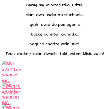
Bawię się w przedszkolu dziś.
Mam dwa uszka do słuchania,
rączki dwie do pomagania,
buźkę co mówi cichutko,
nogi co chodzą wolniutko.
Teraz dotknę kolan dwóch- taki jestem Misiu zuch!
IMG-
20241125-
WA0029
IMG-
20241125-