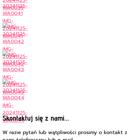
20241125-
WA0039
IMG-
20241125-
WA0041
IMG-
20241125-
WA0042
IMG-
20241125-
WA0043
IMG-
20241125-
Skontaktuj się z nami...
WA0044
W razie pytań lub wątpliwości prosimy o kontakt z
nami telefoniczny lub e-mail.