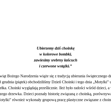
Ubierzemy dziś choinkę
w kolorowe bombki,
zawiesimy srebrny łańcuch
i czerwone wstążki.”
wiąt Bożego Narodzenia wiąże się z tradycją ubierania świątecznego d
grudnia (piątek) obchodziliśmy Dzień Choinki i tego dnia „Motylki” ub
a. Choinki wyglądają prześlicznie. Ileż było radości wśród dzieci, a 
szego drzewka. Dzieci poznały historię związaną z choinką, porównyw
otylki” również wykonały grupową pracę plastyczne związane z choin