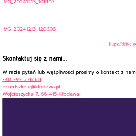
IMG_20241213_101907
IMG_20241213_120603
https://dri
Skontaktuj się z nami...
W razie pytań lub wątpliwości prosimy o kontakt z nami
+48 797 376 811
przedszkole@klodawa.pl
Wojcieszycka 7, 66-415 Kłodawa