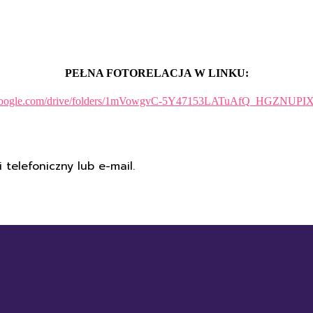
PEŁNA FOTORELACJA W LINKU:
ve.google.com/drive/folders/1mVowgvC-5Y47153LATuAfQ_HGZNUPIXi
 telefoniczny lub e-mail.