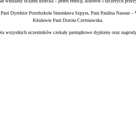
at widziany oczami dziecka – pełen emocji, kolorów i szczerych prze
: Pani Dyrektor Przedszkola Stanisława Szpyra, Pani Paulina Nassan – 
Kłodawie Pani Dorota Czerniawska.
Na wszystkich uczestników czekały pamiątkowe dyplomy oraz nagrody