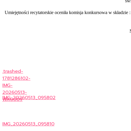
świ
Umiejętności recytatorskie oceniła komisja konkursowa w składzie 
.trashed-
1781286102-
IMG-
20260513-
IMG_20260513_095802
WA0009
IMG_20260513_095810