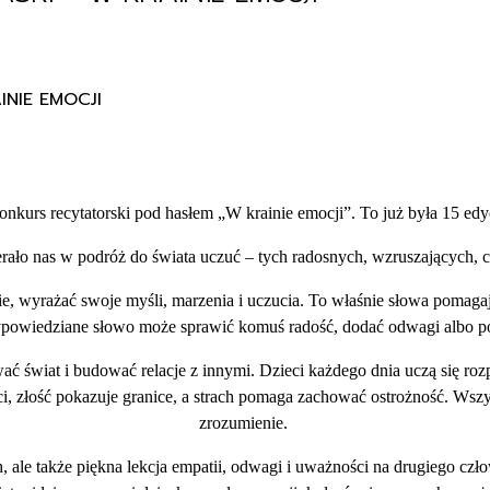
NIE EMOCJI
nkurs recytatorski pod hasłem „W krainie emocji”. To już była 15 e
rało nas w podróż do świata uczuć – tych radosnych, wzruszających,
yrażać swoje myśli, marzenia i uczucia. To właśnie słowa pomagają 
powiedziane słowo może sprawić komuś radość, dodać odwagi albo pok
ć świat i budować relacje z innymi. Dzieci każdego dnia uczą się ro
, złość pokazuje granice, a strach pomaga zachować ostrożność. Wszy
zrozumienie.
h, ale także piękna lekcja empatii, odwagi i uważności na drugiego czł