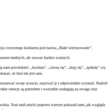
dycja corocznego konkursu pod nazwą „Białe wierszowanie”.
 czasem trudnych, ale zawsze bardzo ważnych.
nam powiedzieć: „kocham”, „cieszę się”, „boję się”, „tęsknię” czy
azać, że ktoś nie jest sam.
zpoznawać swoje uczucia, nazywać je i odpowiednio wyrażać. Radość
stkie emocje są potrzebne i wszystkie zasługują na uwagę oraz
owieka. Nasi mali artyści poprzez wiersze pokazali nam, jak wygląda